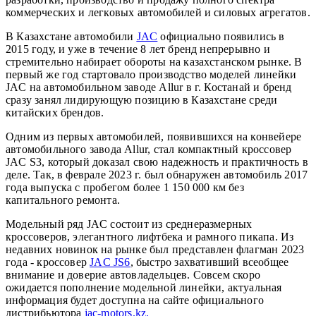
коммерческих и легковых автомобилей и силовых агрегатов.
В Казахстане автомобили
JAC
официально появились в
2015 году, и уже в течение 8 лет бренд непрерывно и
стремительно набирает обороты на казахстанском рынке. В
первый же год стартовало производство моделей линейки
JAC на автомобильном заводе Allur в г. Костанай и бренд
сразу занял лидирующую позицию в Казахстане среди
китайских брендов.
Одним из первых автомобилей, появившихся на конвейере
автомобильного завода Allur, стал компактный кроссовер
JAC S3, который доказал свою надежность и практичность в
деле. Так, в феврале 2023 г. был обнаружен автомобиль 2017
года выпуска с пробегом более 1 150 000 км без
капитального ремонта.
Модельный ряд JAC состоит из среднеразмерных
кроссоверов, элегантного лифтбека и рамного пикапа. Из
недавних новинок на рынке был представлен флагман 2023
года - кроссовер
JAC JS6
, быстро захвативший всеобщее
внимание и доверие автовладельцев. Совсем скоро
ожидается пополнение модельной линейки, актуальная
информация будет доступна на сайте официального
дистрибьютора
jac-motors.kz.