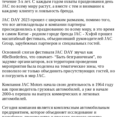
течение 3-х лет. С каждым годом охваты празднования день
JAC по всему миру растут, а вместе с тем и внимание к
каждому клиенту и лояльность бренда.
JAC DAY 2023 прошел с широким размахом, помимо того,
что все автовладельцы и компании партнеры
присоединились к празднованию по всему миру, в это время
в самом Китае - родном городе бренда JAC - Хэфэй прошел
масштабный фестиваль, объединивший руководителей JAC
Group, зарубежных партнеров и специальных гостей.
Основной слоган фестиваля JAC DAY звучал как
#BeBorderless, что означает- “Быть безграничным”, по
задумке организаторов, вся территория проведения
мероприятия была поделена на тематические зоны, что
позволило не только объединить присутствующих гостей, но
и погрузить в мир JAC.
Компания JAC Motors начала свою деятельность в 1964 году
как производитель грузовых автомобилей, а уже в начале
2000-х перешла на выпуск коммерческих и легковых
автомобилей.
Сегодня компания является комплексным автомобильным
предприятием, которое объединяет исследование и
разработки, производство и продажу полного спектра