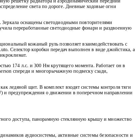
зную решетку радиатора и аэродинамический передний
аспределение света по дороге. Дневные ходовые огни
и. Зеркала оснащены светодиодными повторителями
олучила переработанные светодиодные фонари и раздвоенную
кциональный кожаный руль позволяет взаимодействовать с
Auto. Селектор коробки передач выполнен в виде джойстика, а
микроклимат.
тью 174 л.с. и 300 Нм крутящего момента. Работает он в
herson спереди и многорычажную подвеску сзади,
как ледяной щит. В комплект входят системы контроля тяги
CW) и предупреждения о движении в поперечном направлении
ортного доступа, панорамную стеклянную крышу и множество
 динамиков аудиосистемы, активные системы безопасности и