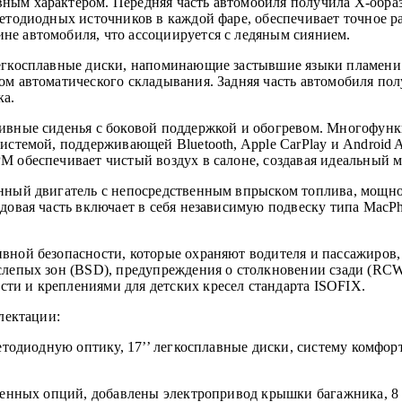
ным характером. Передняя часть автомобиля получила X-обра
ветодиодных источников в каждой фаре, обеспечивает точное р
не автомобиля, что ассоциируется с ледяным сиянием.
 легкосплавные диски, напоминающие застывшие языки пламен
дом автоматического складывания. Задняя часть автомобиля п
ка.
тивные сиденья с боковой поддержкой и обогревом. Многофун
истемой, поддерживающей Bluetooth, Apple CarPlay и Android 
M обеспечивает чистый воздух в салоне, создавая идеальный 
нный двигатель с непосредственным впрыском топлива, мощнос
одовая часть включает в себя независимую подвеску типа MacP
вной безопасности, которые охраняют водителя и пассажиров, 
 слепых зон (BSD), предупреждения о столкновении сзади (R
ти и креплениями для детских кресел стандарта ISOFIX.
лектации:
светодиодную оптику, 17’’ легкосплавные диски, систему комф
сленных опций, добавлены электропривод крышки багажника, 8