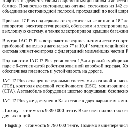
Лифтбек выделяется своим современным дизайном и агрессив
бампер. Полностью светодиодная оптика, состоящая из 142 с
объединены светодиодной полосой, проходящей по всей шири
Профиль J7 Plus подчеркивают стремительные линии и 18’’
поворотов, электрорегулировкой, обогревом и электроприво
выхлопную систему, а также электропривод крышки багажни
Внутри JAC J7 Plus встречают передние анатомические спор
приборной панелью диагональю 7’’ и 10,4’’ мультимедийной с
система климат-контроля с фильтрацией мельчайших частиц P
Под капотом JAC J7 Plus установлен 1,5-литровый турбирова
паре с 6-ступенчатой роботизированной коробкой передач. Х
обеспечивая плавность и устойчивость на дороге.
JAC J7 Plus оснащен передовыми системами активной и пасси
(TCS), контроля курсовой устойчивости (ESC), мониторинга
(CTA). Автомобиль оборудован шестью подушками безопаснос
JAC J7 Plus уже доступен в Казахстане в двух вариантах комп
- Luxury – стоимость 9 390 000 тенге. Включает полностью 
других опций.
- Flagship – стоимость 9 790 000 тенге. Помимо вышеперечи