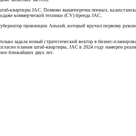
от штаб-квартиры JAC. Помимо вышеперечисленных, казахстанск
продаже коммерческой техники (CV) бренда JAC.
губернатор провинции Аньхой, который вручил первому руков
лько задала новый стратегический вектор в бизнес-планирова
огласно планам штаб-квартиры, JAC в 2024 году намерен реал
ение ближайших двух лет.