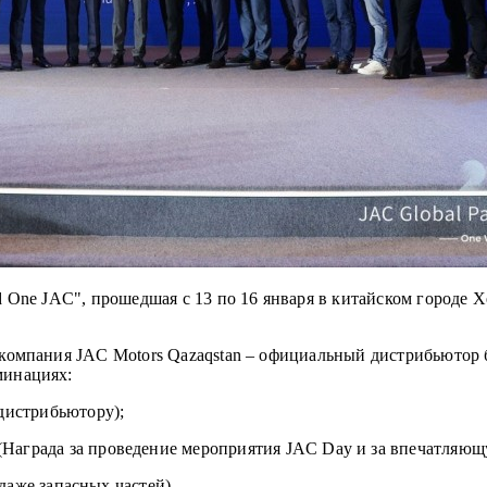
ld One JAC", прошедшая с 13 по 16 января в китайском городе
. компания JAC Motors Qazaqstan – официальный дистрибьютор 
минациях:
истрибьютору);
а за проведение мероприятия JAC Day и за впечатляющую 
аже запасных частей).