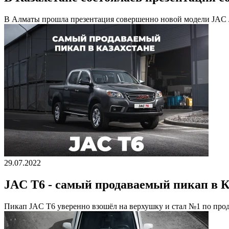
В Алматы прошла презентация совершенно новой модели JAC J
29.07.2022
JAC T6 - самый продаваемый пикап в К
Пикап JAC T6 уверенно взошёл на верхушку и стал №1 по прод